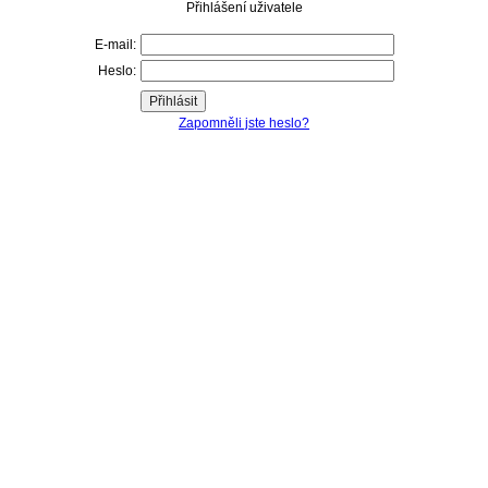
Přihlášení uživatele
E-mail:
Heslo:
Zapomněli jste heslo?