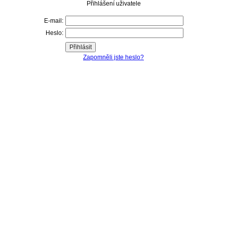
Přihlášení uživatele
E-mail:
Heslo:
Zapomněli jste heslo?