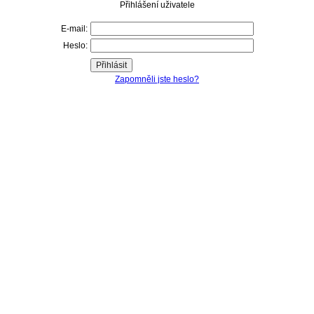
Přihlášení uživatele
E-mail:
Heslo:
Zapomněli jste heslo?