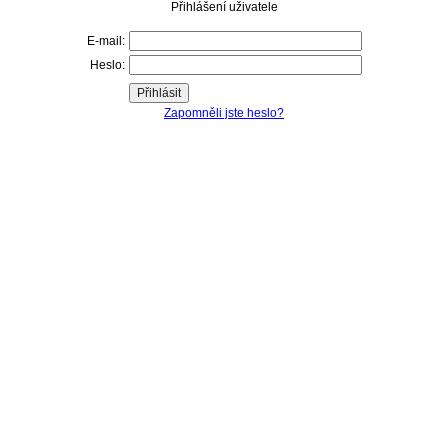
Přihlášení uživatele
E-mail:
Heslo:
Zapomněli jste heslo?