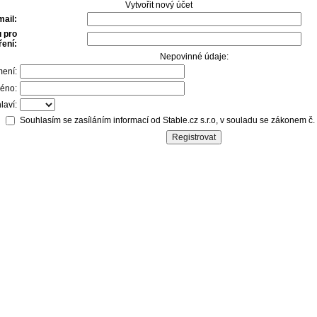
Vytvořit nový účet
mail:
 pro
ení:
Nepovinné údaje:
mení:
éno:
laví:
Souhlasím se zasíláním informací od Stable.cz s.r.o, v souladu se zákonem č