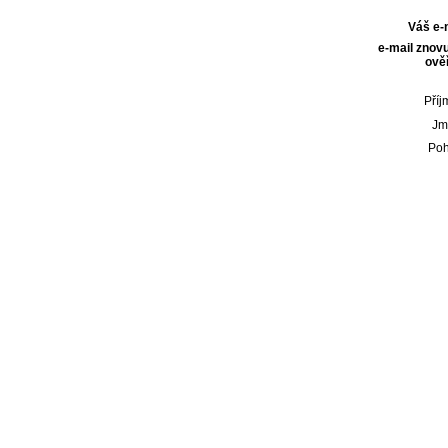
Váš e-
e-mail znovu
ověř
Příj
Jm
Poh