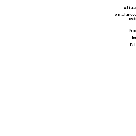
Váš e-
e-mail znovu
ověř
Příj
Jm
Poh