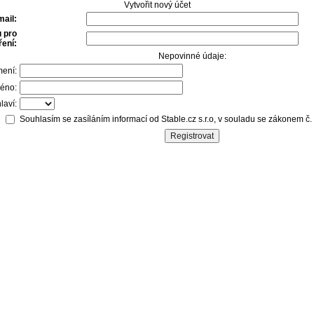
Vytvořit nový účet
mail:
 pro
ení:
Nepovinné údaje:
mení:
éno:
laví:
Souhlasím se zasíláním informací od Stable.cz s.r.o, v souladu se zákonem č