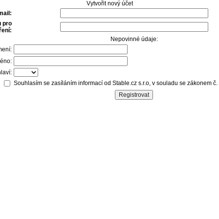
Vytvořit nový účet
mail:
 pro
ení:
Nepovinné údaje:
mení:
éno:
laví:
Souhlasím se zasíláním informací od Stable.cz s.r.o, v souladu se zákonem č