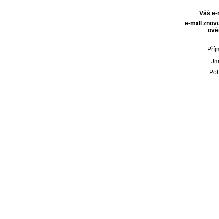
Váš e-
e-mail znovu
ověř
Příj
Jm
Poh