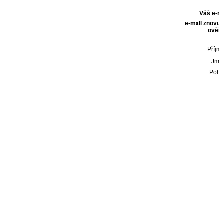
Váš e-
e-mail znovu
ověř
Příj
Jm
Poh