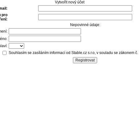
Vytvořit nový účet
mail:
 pro
ení:
Nepovinné údaje:
mení:
éno:
laví:
Souhlasím se zasíláním informací od Stable.cz s.r.o, v souladu se zákonem č