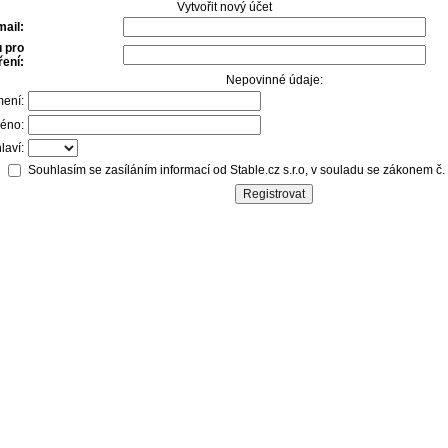
Vytvořit nový účet
mail:
 pro
ení:
Nepovinné údaje:
mení:
éno:
laví:
Souhlasím se zasíláním informací od Stable.cz s.r.o, v souladu se zákonem č