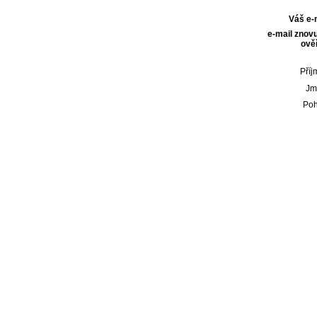
Váš e-
e-mail znovu
ověř
Příj
Jm
Poh