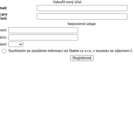
Vytvořit nový účet
mail:
 pro
ení:
Nepovinné údaje:
mení:
éno:
laví:
Souhlasím se zasíláním informací od Stable.cz s.r.o, v souladu se zákonem č