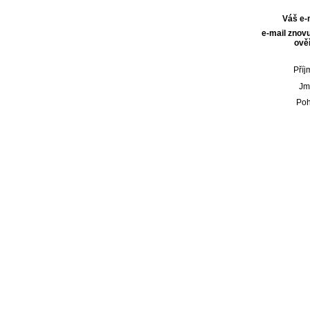
Váš e-
e-mail znovu
ověř
Příj
Jm
Poh