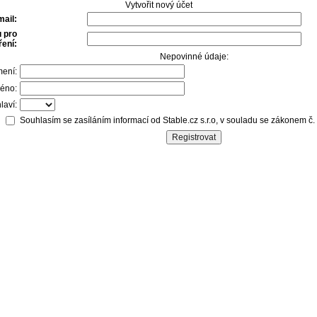
Vytvořit nový účet
mail:
 pro
ení:
Nepovinné údaje:
mení:
éno:
laví:
Souhlasím se zasíláním informací od Stable.cz s.r.o, v souladu se zákonem č