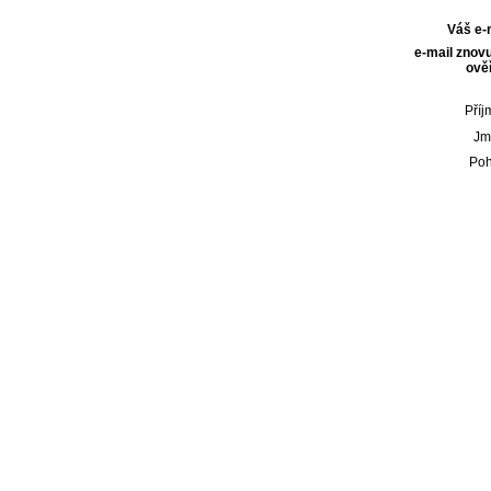
Váš e-
e-mail znovu
ověř
Příj
Jm
Poh